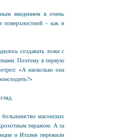
жным введением в очень
я поверхностной – как и
дилось создавать ложи с
денами. Поэтому в первую
отрел: «А насколько она
роисходить?»
гляд.
то большинство масонских
 крохотным тиражом. А за
ранция и Италия пережили