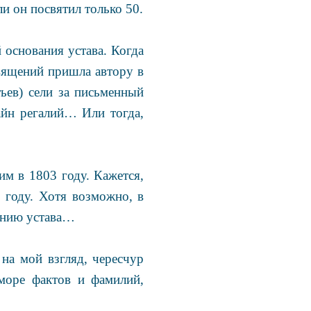
и он посвятил только 50.
 основания устава. Когда
священий пришла автору в
тьев) сели за письменный
зайн регалий… Или тогда,
им в 1803 году. Кажется,
5 году. Хотя возможно, в
данию устава…
на мой взгляд, чересчур
море фактов и фамилий,