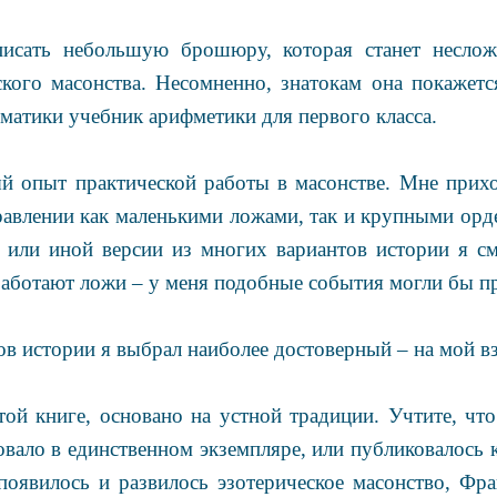
исать небольшую брошюру, которая станет несло
кого масонства. Несомненно, знатокам она покажетс
атики учебник арифметики для первого класса.
й опыт практической работы в масонстве. Мне прихо
правлении как маленькими ложами, так и крупными ор
 или иной версии из многих вариантов истории я см
работают ложи – у меня подобные события могли бы п
ов истории я выбрал наиболее достоверный – на мой вз
той книге, основано на устной традиции. Учтите, ч
вало в единственном экземпляре, или публиковалось
 появилось и развилось эзотерическое масонство, Ф