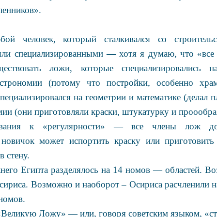
ленников».
ой человек, который сталкивался со строительс
ли специализированными — хотя я думаю, что «все
твовать ложи, которые специализировались на
астрономии (потому что постройки, особенно хра
специализировался на геометрии и математике (делал п
мии (они приготовляли краски, штукатурку и проообраз
ования к «регулярности» — все члены лож д
 новичок может испортить краску или приготовить 
в стену.
его Египта разделялось на 14 номов — областей. Во
сириса. Возможно и наоборот – Осириса расчленили на
номов.
Великую Ложу» — или, говоря советским языком, «ст