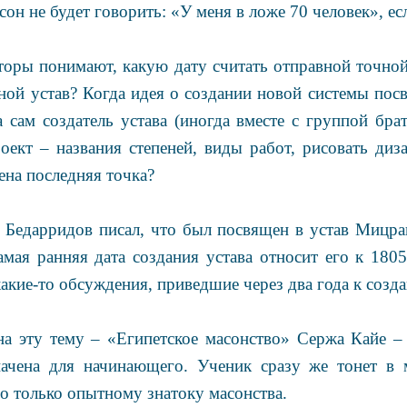
н не будет говорить: «У меня в ложе 70 человек», есл
вторы понимают, какую дату считать отправной точной
ной устав? Когда идея о создании новой системы по
а сам создатель устава (иногда вместе с группой бра
роект – названия степеней, виды работ, рисовать ди
ена последняя точка?
 Бедарридов писал, что был посвящен в устав Мицра
мая ранняя дата создания устава относит его к 180
какие-то обсуждения, приведшие через два года к соз
на эту тему – «Египетское масонство» Сержа Кайе – 
начена для начинающего. Ученик сразу же тонет в 
о только опытному знатоку масонства.