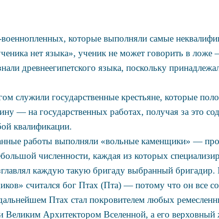
-военнопленных, которые выполняли самые неквалифи
ученика нет языка», ученик не может говорить в ложе 
знали древнеегипетского языка, поскольку принадлежа
ом служили государственные крестьяне, которые пол
вину — на государственных работах, получая за это со
бой квалификации.
анные работы выполняли «вольные каменщики» — пр
большой численности, каждая из которых специализи
озглавлял каждую такую бригаду выбранный бригадир.
ков» считался бог Птах (Пта) — потому что он все со
дальнейшем Птах стал покровителем любых ремесленны
и Великим Архитектором Вселенной, а его верховный 