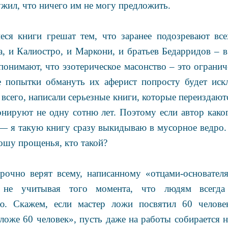
жил, что ничего им не могу предложить.
я книги грешат тем, что заранее подозревают все
а, и Калиостро, и Маркони, и братьев Бедарридов – 
понимают, что эзотерическое масонство – это ограни
 попытки обмануть их аферист попросту будет иск
 всего, написали серьезные книги, которые переиздаю
нируют не одну сотню лет. Поэтому если автор каког
— я такую книгу сразу выкидываю в мусорное ведро.
рошу прощенья, кто такой?
рочно верят всему, написанному «отцами-основателя
и не учитывая того момента, что людям всегда 
ю. Скажем, если мастер ложи посвятил 60 челов
 ложе 60 человек», пусть даже на работы собирается н