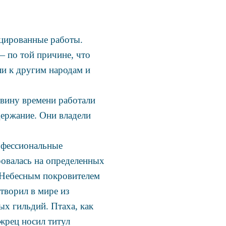
цированные работы.
— по той причине, что
ли к другим народам и
овину времени работали
держание. Они владели
офессиональные
ровалась на определенных
 Небесным покровителем
творил в мире из
х гильдий. Птаха, как
жрец носил титул