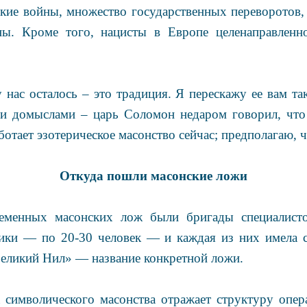
кие войны, множество государственных переворотов,
ны. Кроме того, нацисты в Европе целенаправленн
 нас осталось – это традиция. Я перескажу ее вам так
и домыслами – царь Соломон недаром говорил, что 
ботает эзотерическое масонство сейчас; предполагаю, 
Откуда пошли масонские ложи
еменных масонских лож были бригады специалисто
ики — по 20-30 человек — и каждая из них имела с
Великий Нил» — название конкретной ложи.
 символического масонства отражает структуру опер