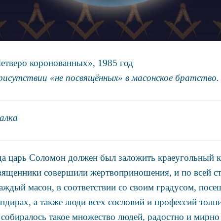
Четверо коронованных», 1985 год
рисутствии «не посвящённых» в масонское братство.
алка
гда царь Соломон должен был заложить краеугольный к
вященники совершили жертвоприношения, и по всей с
аждый масон, в соответствии со своим градусом, посе
ндирах, а также люди всех сословий и профессий толпи
 собиралось такое множество людей, радостно и мирн