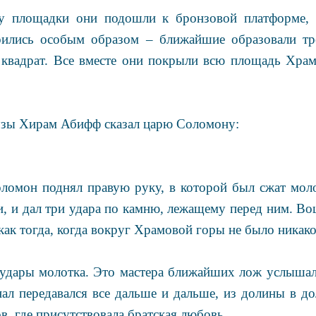
лу площадки они подошли к бронзовой платформе, 
оились особым образом – ближайшие образовали тр
– квадрат. Все вместе они покрыли всю площадь Хра
узы Хирам Абифф сказал царю Соломону:
оломон поднял правую руку, в которой был сжат моло
и, и дал три удара по камню, лежащему перед ним. Во
 как тогда, когда вокруг Храмовой горы не было никак
 удары молотка. Это мастера ближайших лож услышал
ал передавался все дальше и дальше, из долины в до
в, где присутствовала братская любовь.