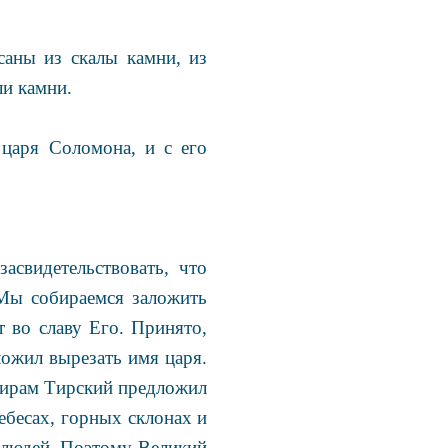
саны из скалы камни, из
ли камни.
 царя Соломона, и с его
свидетельствовать, что
 Мы собираемся заложить
 во славу Его. Принято,
ожил вырезать имя царя.
Хирам Тирский предложил
ебесах, горных склонах и
х людей. Поэтому Великий