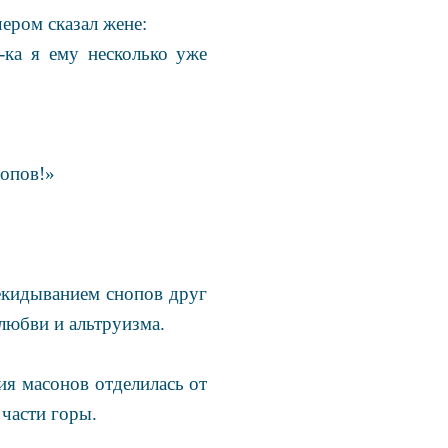
ером сказал жене:
-ка я ему несколько уже
нопов!»
рекидыванием снопов друг
любви и альтруизма.
ия масонов отделилась от
 части горы.