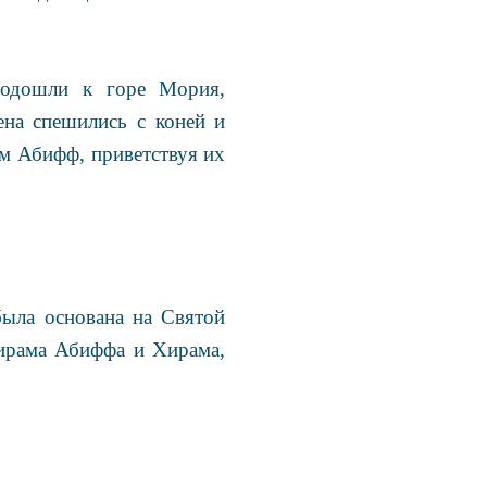
подошли к горе Мория,
на спешились с коней и
м Абифф, приветствуя их
ыла основана на Святой
ирама Абиффа и Хирама,