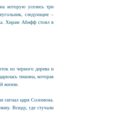
на которую уселись три
еугольник, следующие –
ма. Хирам Абифф стоял в
ток из черного дерева и
царилась тишина, которая
ой жизни.
и сигнал царя Соломона.
лину. Всюду, где стучали