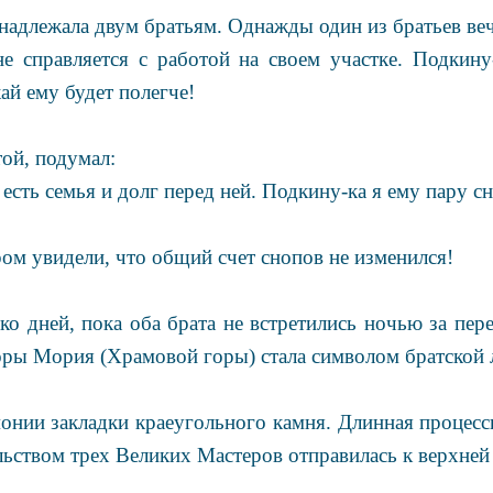
адлежала двум братьям. Однажды один из братьев веч
справляется с работой на своем участке. Подкину
ай ему будет полегче!
ой, подумал:
есть семья и долг перед ней. Подкину-ка я ему пару с
ром увидели, что общий счет снопов не изменился!
ко дней, пока оба брата не встретились ночью за пе
горы Мория (Храмовой горы) стала символом братской 
онии закладки краеугольного камня. Длинная процесс
льством трех Великих Мастеров отправилась к верхней