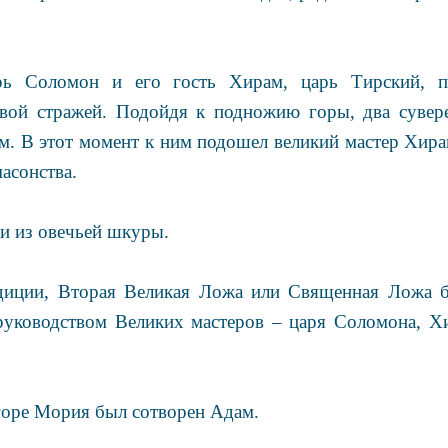
рь Соломон и его гость Хирам, царь Тирский, 
вой стражей. Подойдя к подножию горы, два сувере
м. В этот момент к ним подошел великий мастер Хира
асонства.
и из овечьей шкуры.
адиции, Вторая Великая Ложа или Священная Ложа б
руководством Великих мастеров – царя Соломона, Х
 горе Мория был сотворен Адам.