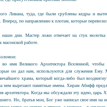
ого Ливана, туда, где были срублены кедры и выте
 Вперед, по направлению к плотам, которые перевози
в наши дни. Мастер ложи отвечает на стук молотка
 масонской работе.
Соломон:
во имя Великого Архитектора Вселенной, чтобы за
торые он дал нам, используются для служения Ему.
личайшего храма, который когда-либо был воздвигнут
 на нем вырезают памятные имена. Хирам Абифф предл
мя архитектора. Когда мы обсуждали эту идею, царь 
него. Но, братья мои, Бог уже написал свое имя на н
 свою метку на зверях и птицах, а главное – в сердца