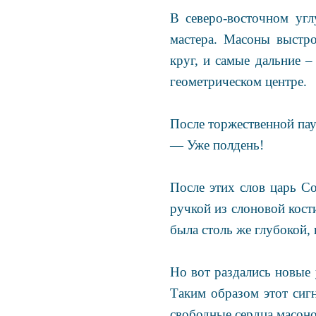
В северо-восточном уг
мастера. Масоны выстр
круг, и самые дальние 
геометрическом центре.
После торжественной па
— Уже полдень!
После этих слов царь С
ручкой из слоновой кост
была столь же глубокой,
Но вот раздались новые
Таким образом этот сигн
свободные сердца масоно