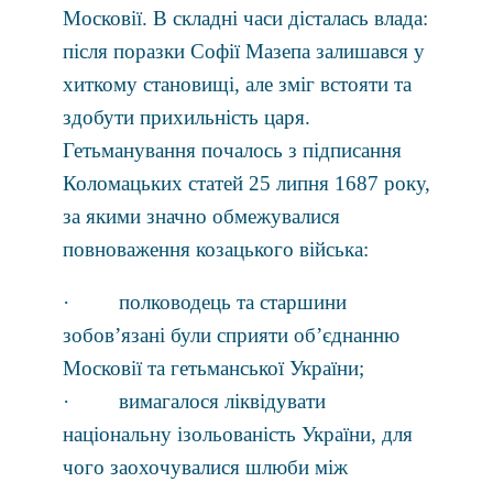
Московії. В складні часи дісталась влада:
після поразки Софії Мазепа залишався у
хиткому становищі, але зміг встояти та
здобути прихильність царя.
Гетьманування почалось з підписання
Коломацьких статей 25 липня 1687 року,
за якими значно обмежувалися
повноваження козацького війська:
· полководець та старшини
зобов’язані були сприяти об’єднанню
Московії та гетьманської України;
· вимагалося ліквідувати
національну ізольованість України, для
чого заохочувалися шлюби між