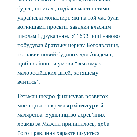
бурси, шпиталі, наділяв маєтностями
українські монастирі, які на той час були
вогнищами просвіти завдяки власним
школам і друкарням. У 1693 році наново
побудував братську церкву Богоявлення,
поставив новий будинок для Академії,
щоб поліпшити умови “всякому з
малоросійських дітей, хотящему
вчитись”.
Гетьман щедро фінансував розвиток
мистецтва, зокрема
архітектури
й
малярства. Будівництво дерев’яних
храмів за Мазепи припинилось, доба
його правління характеризується