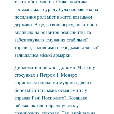
також п’ять млинів. Отже, політика
гетьманського уряду була направлена на
посилення ролі міст в житті козацької
держави. А це, в свою чергу, позитивно
впливало на розвиток ремісництва та
забезпечувало існування стабільної
торгівлі, головними осередками для якої
залишалися міські ярмарки.
Дипломатичний хист допоміг Мазепі у
стосунках з Петром І. Монарх
користався порадами мудрого діяча в
боротьбі з татарами, османами та у
справах Речі Посполитої. Козацьке
військо активно брало участь у
грандіозних походах. Так, вирішальна