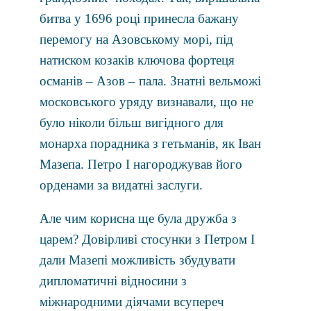
битва у 1696 році принесла бажану
перемогу на Азовському морі, під
натиском козаків ключова фортеця
османів – Азов – пала. Знатні вельможі
московського уряду визнавали, що не
було ніколи більш вигідного для
монарха порадника з гетьманів, як Іван
Мазепа. Петро І нагороджував його
орденами за видатні заслуги.
Але чим корисна ще була дружба з
царем? Довірливі стосунки з Петром І
дали Мазепі можливість збудувати
дипломатичні відносини з
міжнародними діячами всупереч