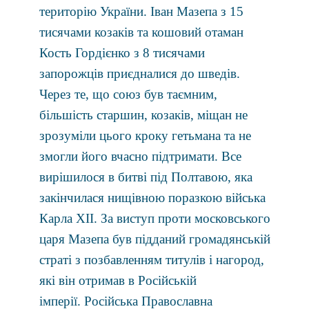
територію України. Іван Мазепа з 15
тисячами козаків та кошовий отаман
Кость Гордієнко з 8 тисячами
запорожців приєдналися до шведів.
Через те, що союз був таємним,
більшість старшин, козаків, міщан не
зрозуміли цього кроку гетьмана та не
змогли його вчасно підтримати. Все
вирішилося в битві під Полтавою, яка
закінчилася нищівною поразкою війська
Карла XII. За виступ проти московського
царя Мазепа був підданий громадянській
страті з позбавленням титулів і нагород,
які він отримав в Російській
імперії. Російська Православна