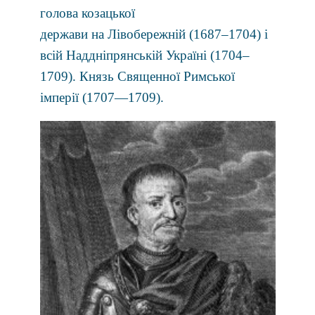
голова
козацької
держави
на
Лівобережній
(
1687
–
1704
) і
всій
Наддніпрянській Україні
(
1704
–
1709
).
Князь Священної Римської
імперії
(
1707
—
1709
).