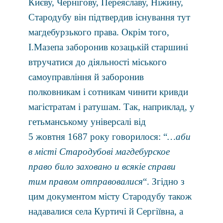
Києву, Чернігову, Переяславу, Ніжину,
Стародубу він підтвердив існування тут
магдебурзького права. Окрім того,
І.Мазепа заборонив козацькій старшині
втручатися до діяльності міського
самоуправління й заборонив
полковникам і сотникам чинити кривди
магістратам і ратушам. Так, наприклад, у
гетьманському універсалі від
5 жовтня 1687 року говорилося: “
…аби
в місті Стародубові ма
г
дебурское
право било заховано и всякіе справи
тим правом отправовалися
“. Згідно з
цим документом місту Стародубу також
надавалися села Куртичі й Сергіївна, а