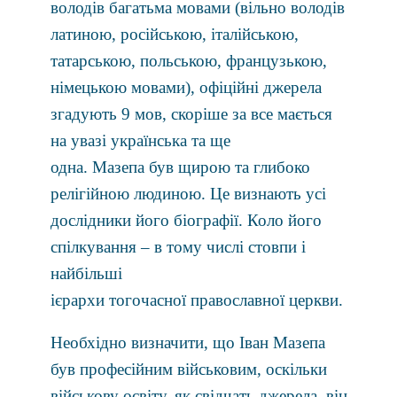
володів багатьма мовами (вільно володів
латиною, російською, італійською,
татарською, польською, французькою,
німецькою мовами), офіційні джерела
згадують 9 мов, скоріше за все мається
на увазі українська та ще
одна. Мазепа був щирою та глибоко
релігійною людиною. Це визнають усі
дослідники його біографії. Коло його
спілкування – в тому числі стовпи і
найбільші
ієрархи тогочасної православної церкви.
Необхідно визначити, що Іван Мазепа
був професійним військовим, оскільки
військову освіту, як свідчать джерела, він