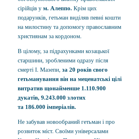
ciрiйцiв у
м. Алеп
п
о.
Крiм цих
подарункiв, гетьман видiляв певнi кошти
на милостину та допомогу православним
християнам за кордоном.
В цілому, за підрахунками козацької
старшини, зробленими одразу після
смерті І. Мазепи,
за 20 років свого
гетьманування
він
на меценатські цілі
витратив щонайменше 1.110.900
дукатів, 9.243.000 злотих
та 186.000 імперіалів.
Не забував новообраний гетьман і про
розвиток міст. Своїми універсалами