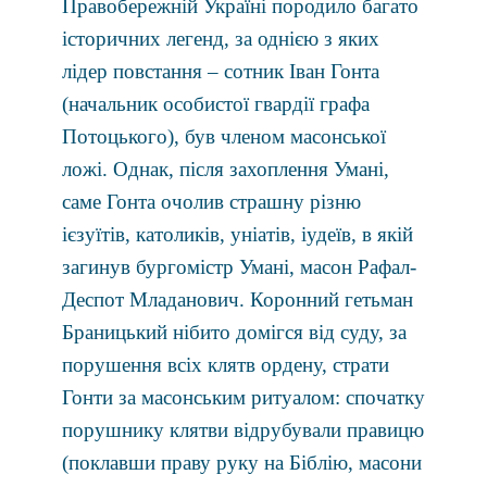
Правобережнiй Українi породило багато
iсторичних легенд, за однiєю з яких
лiдер повстання – сотник Iван Гонта
(начальник особистої гвардiї графа
Потоцького), був членом масонської
ложi. Однак, пiсля захоплення Уманi,
саме Гонта очолив страшну рiзню
ієзуїтiв, католикiв, унiатiв, iудеїв, в якiй
загинув бургомiстр Уманi, масон Рафал-
Деспот Младанович. Коронний гетьман
Браницький нiбито домiгся вiд суду, за
порушення всiх клятв ордену, страти
Гонти за масонським ритуалом: спочатку
порушнику клятви вiдрубували правицю
(поклавши праву руку на Бiблiю, масони