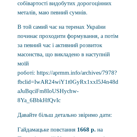
собівартості видобутих дорогоцінних
металів, маю певний сумнів.
В той самий час на теренах України
починає проходити формування, а потім
за певний час і активний розвиток
масонства, що викладено в наступній
моїй
роботі:
https://aprmm.info/archives/7978?
fbclid=IwAR24wiY1t0GyRx1xxI5J4n48d
aJuBqciFm8IoUSHychw-
8Ya_6BbkHfQvIc
Давайте більш детально звіримо дати:
Гайдамацьке повстання
1668 р.
на