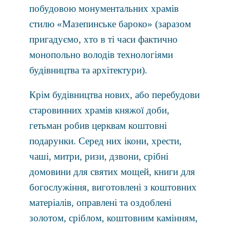
побудовою монументальних храмів
стилю «Мазепинське бароко» (заразом
пригадуємо, хто в ті часи фактично
монопольно володів технологіями
будівництва та архітектури).
Крiм будiвництва нових, або перебудови
старовинних храмiв княжої доби,
гетьман робив церквам коштовні
подарунки. Серед них iкони, хрести,
чашi, митри, ризи, дзвони, срiбнi
домовини для святих мощей, книги для
богослужіння, виготовлені з коштовних
матеріалів, оправленi та оздобленi
золотом, срiблом, коштовним камiнням,