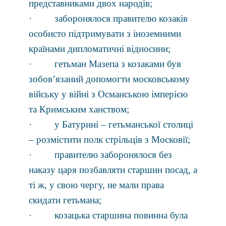
представниками двох народів;
· заборонялося правителю козаків
особисто підтримувати з іноземними
країнами дипломатичні відносини;
· гетьман Мазепа з козаками був
зобов’язаний допомогти московському
війську у війні з Османською імперією
та Кримським ханством;
· у Батурині – гетьманської столиці
– розмістити полк стрільців з Московії;
· правителю заборонялося без
наказу царя позбавляти старшин посад, а
ті ж, у свою чергу, не мали права
скидати гетьмана;
· козацька старшина повинна була