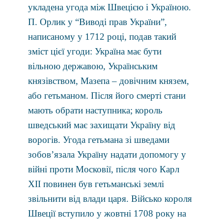
укладена угода між Швецією і Україною.
П. Орлик у “Виводі прав України”,
написаному у 1712 році, подав такий
зміст цієї угоди: Україна має бути
вільною державою, Українським
князівством, Мазепа – довічним князем,
або гетьманом. Після його смерті стани
мають обрати наступника; король
шведський має захищати Україну від
ворогів. Угода гетьмана зі шведами
зобов’язала Україну надати допомогу у
війні проти Московії, після чого Карл
ХІІ повинен був гетьманські землі
звільнити від влади царя. Військо короля
Швеції вступило у жовтні 1708 року на