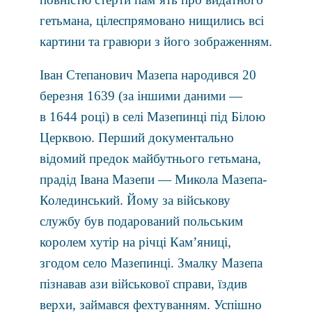
гетьмана, цілеспрямовано нищились всі
картини та гравюри з його зображенням.
Іван Степанович Мазепа народився
20
березня
1639 (за іншими даними —
в 1644 році) в селі Мазепинці під Білою
Церквою. Перший документально
відомий предок майбутнього гетьмана,
прадід Івана Мазепи — Микола Мазепа-
Колединський. Йому за військову
службу був подарований польським
королем хутір на річці Кам’яниці,
згодом село Мазепинці. Змалку Мазепа
пізнавав ази військової справи, їздив
верхи, займався фехтуванням. Успішно