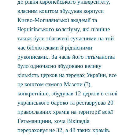
до рівня європейського університету,
власним коштом збудував корпуси
Києво-Могилянської академії та
Чернігівського колегіуму, які пізніше
також були збагачені сучасними на той
час бiблiотеками й рiдкісними
рукописами.. За часів його гетьманства
було одночасно збудовано велику
кількість церков на теренах України, все
це коштом самого Мазепи (?),
конкретніше, збудував 12 церков в стилі
українського бароко та реставрував 20
православних храмів на території всієї
Гетьманщини, хоча Вікіпедія
перераховує не 32, а 48 таких храмів.