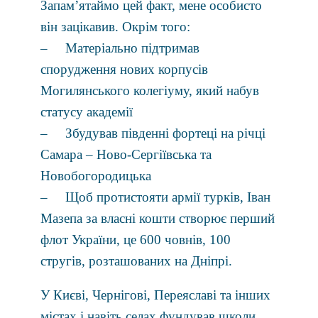
Запам’ятаймо цей факт, мене особисто
він зацікавив. Окрім того:
– Матеріально підтримав
спорудження нових корпусів
Могилянського колегіуму, який набув
статусу академії
– Збудував південні фортеці на річці
Самара – Ново-Сергіївська та
Новобогородицька
– Щоб протистояти армії турків, Іван
Мазепа за власні кошти створює перший
флот України, це 600 човнів, 100
стругів, розташованих на Дніпрі.
У Києві, Чернігові, Переяславі та інших
містах і навіть селах фундував школи,