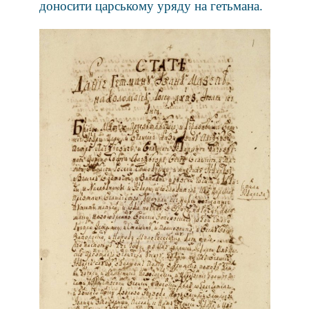
доносити царському уряду на гетьмана.