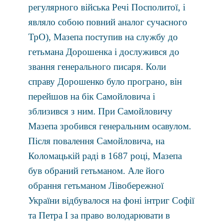
регулярного війська Речі Посполитої, і
являло собою повний аналог сучасного
ТрО), Мазепа поступив на службу до
гетьмана Дорошенка і дослужився до
звання генерального писаря. Коли
справу Дорошенко було програно, він
перейшов на бік Самойловича і
зблизився з ним. При Самойловичу
Мазепа зробився генеральним осавулом.
Після повалення Самойловича, на
Коломацькій раді в 1687 році, Мазепа
був обраний гетьманом. Але його
обрання гетьманом Лівобережної
України відбувалося на фоні інтриг Софії
та Петра І за право володарювати в