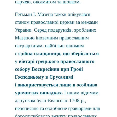
парчею, оксамитом та шовком.
Гетьман І. Мазепа також опiкувався
станом православної церкви за межами
України. Серед подарункiв, зроблених
Мазепою iноземним православним
патрiархатам, найбільш відомим
є
срiбна плащ
а
ниця, що зберiгається
у вiвтарi грецького православного
собору Воскресіння при Гробi
Господньому в Єрусалимi
i використовується лише в особливо
урочистих випадках.
I ншим вiдомим
дарунком було Євангелiє 1708 р.,
переписане та оздоблене гравюрами для
богослужбового вжитку православних