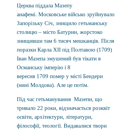
Церква піддала Мазепу
анафемі. Московське військо зруйнувало
Запорізьку Січ, знищило гетьманську
столицю – місто Батурин, жорстоко
знищивши там 6 тисяч мешканців. Після
поразки Карла XII під Полтавою (1709)
Іван Мазепа змушений був тікати в
Османську імперію і
8
вересня
1709 помер у місті Бендери
(нині Молдова). Але це потім.
Під час гетьманування Мазепи, що
тривало 22 роки, відзначається розквіт
освіти, архітектури, літератури,
філософії, теології. Видавалися твори