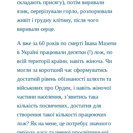
складають присягу), потiм виривали
язик, перерiзували горло, розпорювали
живiт i грудну клiтину, пiсля чого
виривали серце.
А вже за 60 років по смерті Івана Мазепи
в Україні працювали десятки (!) лож, по
всій території країни, навіть жіноча. Чи
могли за коротший час сформуватись
достатній рівень обізнаності шляхти та
військових про Орден, і навіть жіночої
частини населення, з’явитись така
кількість посвячених, достатня для
створення такої кількості працюючих
лож? Як на мене, це потребує значного
періоду часу та певної просвітницької