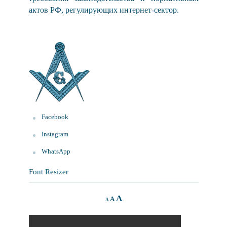
актов РФ, регулирующих интернет-сектор.
Facebook
Instagram
WhatsApp
Font Resizer
Decrease
Reset
Increase
A
A
A
font
font
size.
font
size.
size.