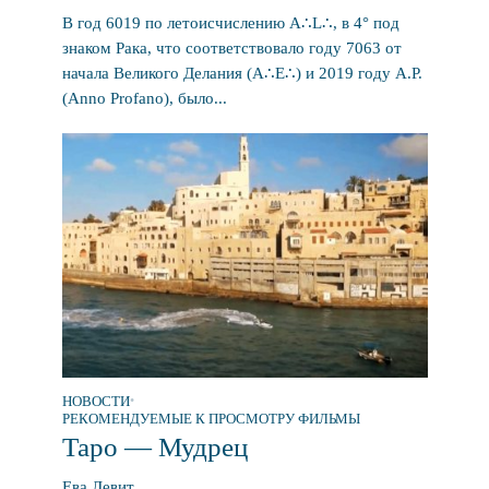
В год 6019 по летоисчислению A∴L∴, в 4° под
знаком Рака, что соответствовало году 7063 от
начала Великого Делания (A∴E∴) и 2019 году A.P.
(Anno Profano), было...
НОВОСТИ
•
РЕКОМЕНДУЕМЫЕ К ПРОСМОТРУ ФИЛЬМЫ
Таро — Мудрец
Ева Левит