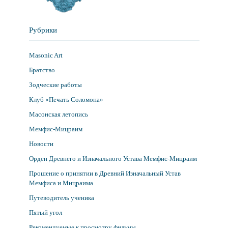
Рубрики
Masonic Art
Братство
Зодческие работы
Клуб «Печать Соломона»
Масонская летопись
Мемфис-Мицраим
Новости
Орден Древнего и Изначального Устава Мемфис-Мицраим
Прошение о принятии в Древний Изначальный Устав
Мемфиса и Мицраима
Путеводитель ученика
Пятый угол
Рекомендуемые к просмотру фильмы