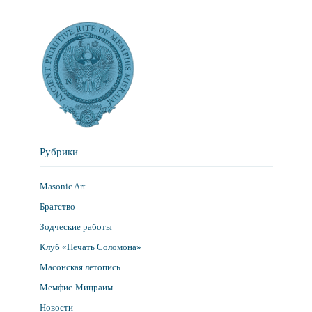
Рубрики
Masonic Art
Братство
Зодческие работы
Клуб «Печать Соломона»
Масонская летопись
Мемфис-Мицраим
Новости