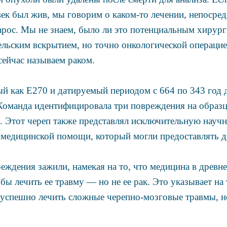
век был жив, мы говорим о каком-то лечении, непосред
рос. Мы не знаем, было ли это потенциальным хирур
льским вскрытием, но точно онкологической операци
сейчас называем раком.
й как E270 и датируемый периодом с 664 по 343 год д
Команда идентифицировала три повреждения на образце
. Этот череп также представлял исключительную научн
медицинской помощи, который могли предоставлять др
еждения зажили, намекая на то, что медицина в древн
бы лечить ее травму — но не ее рак. Это указывает на 
успешно лечить сложные черепно-мозговые травмы, но