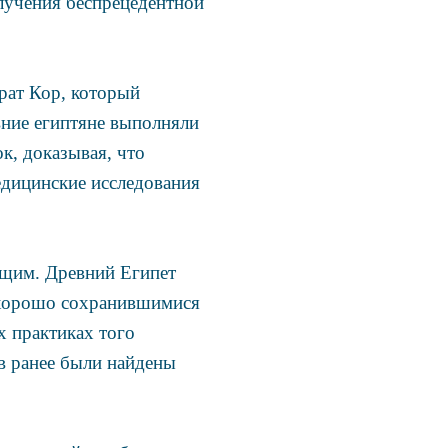
лучения беспрецедентной
рат Кор, который
вние египтяне выполняли
к, доказывая, что
едицинские исследования
ющим. Древний Египет
 хорошо сохранившимися
 практиках того
в ранее были найдены