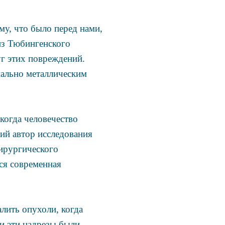
у, что было перед нами,
из Тюбингенского
уг этих повреждений.
иально металлическим
когда человечество
ший автор исследования
хирургического
тся современная
алить опухоли, когда
ли эти надрезы были