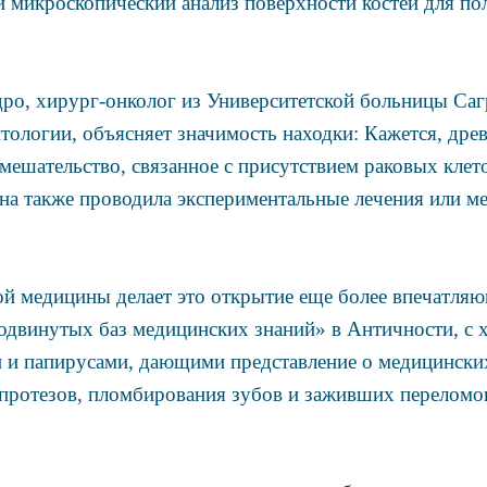
 микроскопический анализ поверхности костей для по
ро, хирург-онколог из Университетской больницы Саг
птологии, объясняет значимость находки: Кажется, дре
мешательство, связанное с присутствием раковых клето
на также проводила экспериментальные лечения или м
ой медицины делает это открытие еще более впечатля
родвинутых баз медицинских знаний» в Античности, с
 и папирусами, дающими представление о медицинских
 протезов, пломбирования зубов и заживших переломо