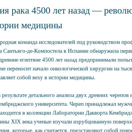
ия рака 4500 лет назад — револ
тории медицины
родная команда исследователей под руководством про
а Сантьяго-де-Компостела в Испании обнаружила перв
о древние египтяне 4500 лет назад предпринимали попы
тие переносит начало онкологической хирургии на тыся
тавляет собой веху в истории медицины.
 результате детального анализа двух древних черепов 
мбриджского университета. Череп принадлежал мужчин
и находится в коллекции Лаборатории Дакворта Кембрид
ины XIX века ученые изучали изрубцованную поверхн
ия, которые, как считается, представляют собой повр