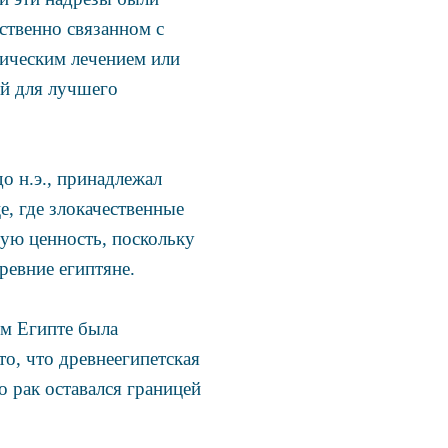
ственно связанном с
гическим лечением или
ей для лучшего
о н.э., принадлежал
, где злокачественные
ую ценность, поскольку
евние египтяне.
ем Египте была
то, что древнеегипетская
 рак оставался границей