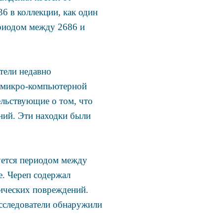
6 в коллекции, как один
ериодом между 2686 и
тели недавно
и микро-компьютерной
ельствующие о том, что
ний. Эти находки были
уется периодом между
е. Череп содержал
тических повреждений.
исследователи обнаружили