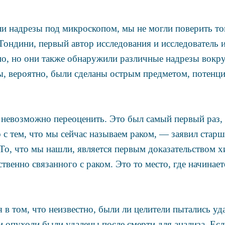
и надрезы под микроскопом, мы не могли поверить том
Тондини, первый автор исследования и исследователь 
но, но они также обнаружили различные надрезы вокр
ы, вероятно, были сделаны острым предметом, потенц
 невозможно переоценить. Это был самый первый раз, 
 с тем, что мы сейчас называем раком, — заявил стар
То, что мы нашли, является первым доказательством 
твенно связанного с раком. Это то место, где начинае
 в том, что неизвестно, были ли целители пытались уд
и опухоли были удалены после смерти для анализа. Ес