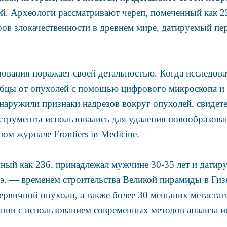
й. Археологи рассматривают череп, помеченный как 23
ов злокачественности в древнем мире, датируемый п
дования поражает своей детальностью. Когда исследова
убцы от опухолей с помощью цифрового микроскопа 
наружили признаки надрезов вокруг опухолей, свидет
струменты использовались для удаления новообразова
м журнале Frontiers in Medicine.
ный как 236, принадлежал мужчине 30-35 лет и датир
.э. — временем строительства Великой пирамиды в Гиз
ервичной опухоли, а также более 30 меньших метаста
нии с использованием современных методов анализа 