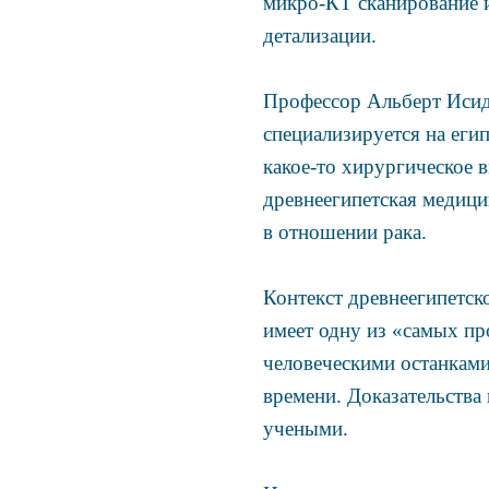
микро-КТ сканирование и
детализации.
Профессор Альберт Исид
специализируется на еги
какое-то хирургическое в
древнеегипетская медици
в отношении рака.
Контекст древнеегипетск
имеет одну из «самых п
человеческими останками
времени. Доказательства
учеными.