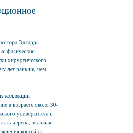
юционное
фессора Эдгарда
ые физические
тки хирургического
чу лет раньше, чем
из коллекции
е в возрасте около 30-
жского университета в
ость черепа, включая
еждения костей от