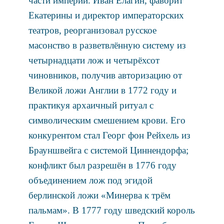
части империи. Иван Елагин, фаворит
Екатерины и директор императорских
театров, реорганизовал русское
масонство в разветвлённую систему из
четырнадцати лож и четырёхсот
чиновников, получив авторизацию от
Великой ложи Англии в 1772 году и
практикуя архаичный ритуал с
символическим смешением крови. Его
конкурентом стал Георг фон Рейхель из
Брауншвейга с системой Циннендорфа;
конфликт был разрешён в 1776 году
объединением лож под эгидой
берлинской ложи «Минерва к трём
пальмам». В 1777 году шведский король