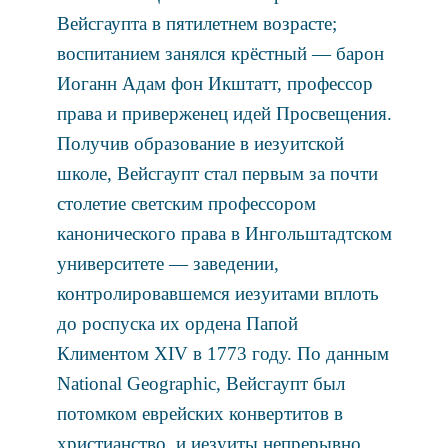
Вейсгаупта в пятилетнем возрасте;
воспитанием занялся крёстный — барон
Иоганн Адам фон Икштатт, профессор
права и приверженец идей Просвещения.
Получив образование в иезуитской
школе, Вейсгаупт стал первым за почти
столетие светским профессором
канонического права в Ингольштадтском
университете — заведении,
контролировавшемся иезуитами вплоть
до роспуска их ордена Папой
Климентом XIV в 1773 году. По данным
National Geographic, Вейсгаупт был
потомком еврейских конвертитов в
христианство, и иезуиты непрерывно