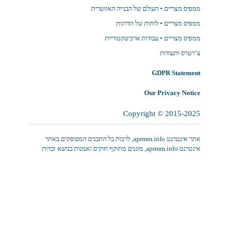
ממפיס מצריים • העולם של הבנייה האזוטרית
ממפיס מצריים • לוחות של הדרגות
ממפיס מצריים • עבודות ארכיטקטוריות
צ’רטרס ותעודות
GDPR Statement
Our Privacy Notice
Copyright © 2015-2025
‫‏אתר אינטרנט aprmm.info, לרבות כל התכנים המסופקים באתר
אינטרנט aprmm.info, מוגנים מתוקף חוקים ואמנות בנושא זכויות
יוצרים, סימני מסחר, סודות מסחר או חוקים ואמנות אחרים הנוגעים
לקניין רוחני.