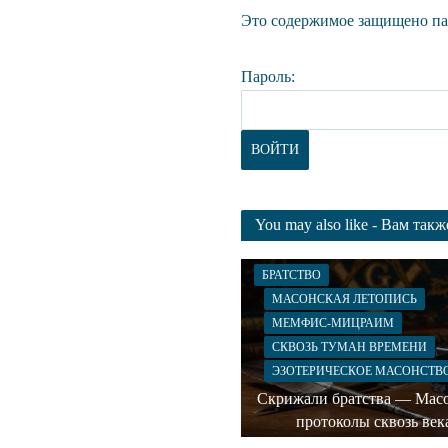
Это содержимое защищено пар
Пароль:
You may also like - Вам так
БРАТСТВО
МАСОНСКАЯ ЛЕТОПИСЬ
МЕМФИС-МИЦРАИМ
СКВОЗЬ ТУМАН ВРЕМЕНИ
ЭЗОТЕРИЧЕСКОЕ МАСОНСТВ
Скрижали братства — Мас
протоколы сквозь век