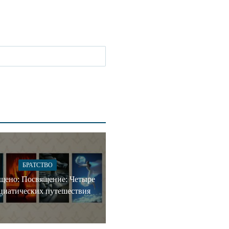
БРАТСТВО
щено: Посвящение: Четыре
циатических путешествия