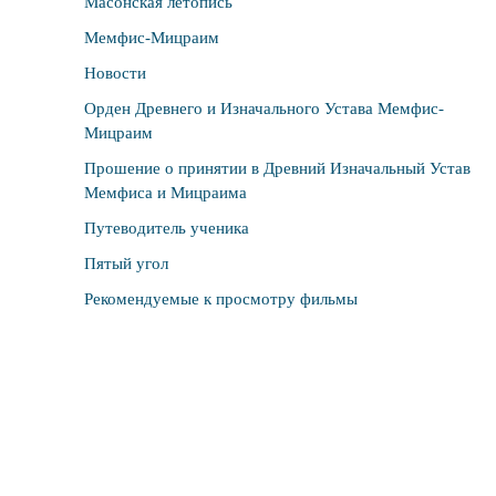
Масонская летопись
Мемфис-Мицраим
Новости
Орден Древнего и Изначального Устава Мемфис-
Мицраим
Прошение о принятии в Древний Изначальный Устав
Мемфиса и Мицраима
Путеводитель ученика
Пятый угол
Рекомендуемые к просмотру фильмы
Сквозь Туман Времени
Табели Египетского масонства Калиостро. Тайны ста
Бережное Хранение Традиции — Этика масонск
степеней
Чартеры и дипломы
Эзотерическое масонство