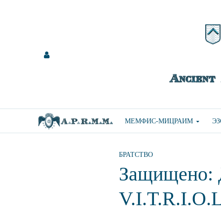
МЕМФИС-МИЦРАИМ
Э
БРАТСТВО
Защищено: Д
V.I.T.R.I.O.L