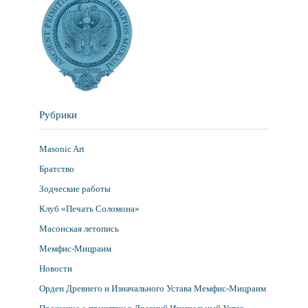
Рубрики
Masonic Art
Братство
Зодческие работы
Клуб «Печать Соломона»
Масонская летопись
Мемфис-Мицраим
Новости
Орден Древнего и Изначального Устава Мемфис-Мицраим