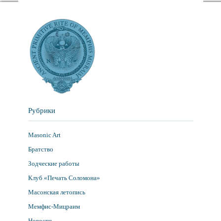
Рубрики
Masonic Art
Братство
Зодческие работы
Клуб «Печать Соломона»
Масонская летопись
Мемфис-Мицраим
Новости