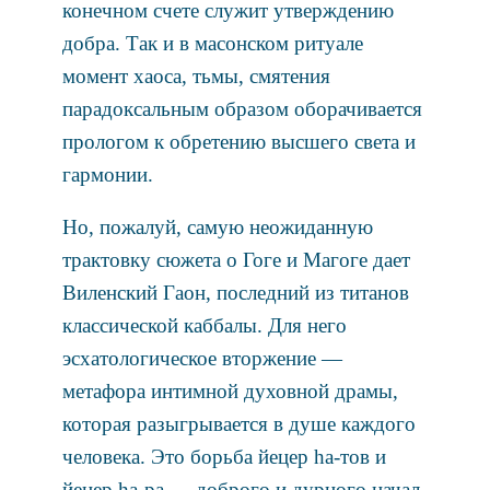
конечном счете служит утверждению
добра. Так и в масонском ритуале
момент хаоса, тьмы, смятения
парадоксальным образом оборачивается
прологом к обретению высшего света и
гармонии.
Но, пожалуй, самую неожиданную
трактовку сюжета о Гоге и Магоге дает
Виленский Гаон, последний из титанов
классической каббалы. Для него
эсхатологическое вторжение —
метафора интимной духовной драмы,
которая разыгрывается в душе каждого
человека. Это борьба йецер hа-тов и
йецер hа-ра — доброго и дурного начал,