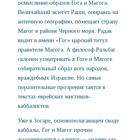
осмысление образов Гога и Магога.
Величайший экзегет Раши, опираясь на
античную географию, помещает страну
Магог в районе Черного моря. Радак
видит в имени «Гог» царский титул
правителя Магога. А философ Ральбаг
склонен усматривать в Гоге и Магоге
собирательный образ всех народов,
враждебных Израилю. Но самые
поразительные прозрения таятся в
текстах еврейских мистиков-
каббалистов.
Уже в Зогаре, основополагающем своде
каббалы, Гог и Магог прочно
ассоциируются с клипот — силами зла,