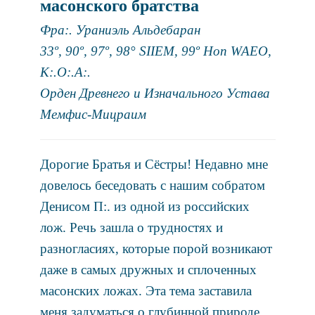
масонского братства
Фра:. Ураниэль Альдебаран
33º, 90º, 97º, 98° SIIEM, 99º Hon WAEO,
K:.O:.A:.
Орден Древнего и Изначального Устава
Мемфис-Мицраим
Дорогие Братья и Сёстры! Недавно мне
довелось беседовать с нашим собратом
Денисом П:. из одной из российских
лож. Речь зашла о трудностях и
разногласиях, которые порой возникают
даже в самых дружных и сплоченных
масонских ложах. Эта тема заставила
меня задуматься о глубинной природе