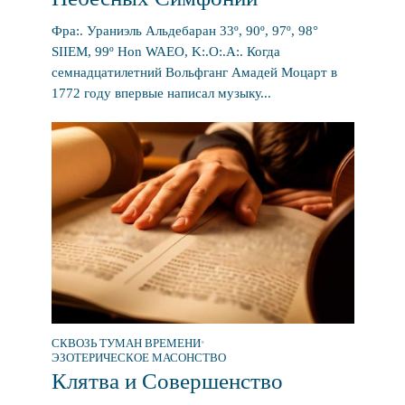
Фра:. Ураниэль Альдебаран 33º, 90º, 97º, 98°
SIIEM, 99º Hon WAEO, K:.O:.A:. Когда
семнадцатилетний Вольфганг Амадей Моцарт в
1772 году впервые написал музыку...
СКВОЗЬ ТУМАН ВРЕМЕНИ
•
ЭЗОТЕРИЧЕСКОЕ МАСОНСТВО
Клятва и Совершенство