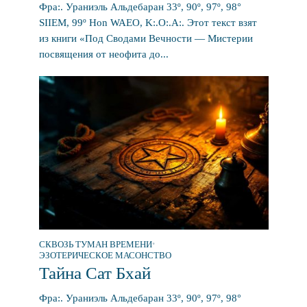
Фра:. Ураниэль Альдебаран 33º, 90º, 97º, 98°
SIIEM, 99º Hon WAEO, K:.O:.A:. Этот текст взят
из книги «Под Сводами Вечности — Мистерии
посвящения от неофита до...
СКВОЗЬ ТУМАН ВРЕМЕНИ
•
ЭЗОТЕРИЧЕСКОЕ МАСОНСТВО
Тайна Сат Бхай
Фра:. Ураниэль Альдебаран 33º, 90º, 97º, 98°