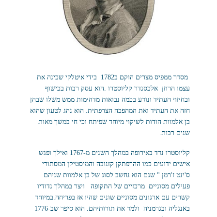
מסדר ממפיס מצרים הוקם ב1782 בידי איטלקי שכינה את
עצמו הרוזן אלכסנדר קליוסטרו .הוא עסק רבות בכישוף
ובחיזוי העתיד ונודע בכמה נבואות מדהימות ממש משלו שבהן
חזה את העתיד ואת המהפכה הצרפתית. הוא נהג לטעון שהוא
בן אלמוות הודות לשיקוי מיוחד שפיתח וכי חי במשך מאות
שנים רבות.
קליוסטרו נדד באירופה במהלך השנים מ-1767 ואילך ופגש
אישים ידועים כמו ההרפתקן קזנובה והמיסטיקן המסתורי
ס'ינט ז'רמן " שגם הוא נחשב לסוג של בן אלמוות שניהם
פעילים מסוניים מרכזיים של התקופה ויצר במהלך נדודיו
קשרים עם ארגונים מסוניים שונים שהיו אז בפריחה.במיוחד
באנגליה ובגרמניה ולמד את תורותיהם. הוא סיפר שב-1776