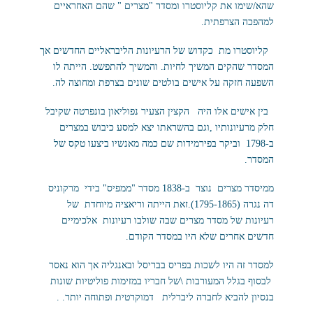
שהא/שימו את קליוסטרו ומסדר "מצרים " שהם האחראיים
למהפכה הצרפתית.
קליוסטרו מת כקדוש של הרעיונות הליבראליים החדשים אך
המסדר שהקים המשיך לחיות. והמשיך להתפשט. הייתה לו
השפעה חזקה על אישים בולטים שונים בצרפת ומחוצה לה.
בין אישים אלו היה הקצין הצעיר נפוליאון בונפרטה שקיבל
חלק מרעיונותיו ,וגם בהשראתו יצא למסע כיבוש במצרים
ב-1798 וביקר בפירמידות שם כמה מאנשיו ביצעו טקס של
המסדר.
ממיסדר מצרים נוצר ב-1838 מסדר "ממפיס" בידי מרקוניס
דה נגרה (1795-1865).זאת הייתה וריאציה מיוחדת של
רעיונות של מסדר מצרים שבה שולבו רעיונות אלכימיים
חדשים אחרים שלא היו במסדר הקודם.
למסדר זה היו לשכות בפריס בבריסל ובאנגליה אך הוא נאסר
לבסוף בגלל המעורבות \של חבריו במזימות פוליטיות שונות
בנסיון להביא לחברה ליברלית דמוקרטית ופתוחה יותר. .