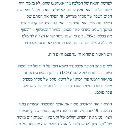
לפרשת הונאה של המלכה מרי אנטואנט שהוא לא באמת היה
קשור אליה. והוא נאלץ לעזוב. לאיטליה הוא היגיע לרומא שם
הקים לשכה של מסדר מצריים. זה העלה את חמתם של
השלטונות שם והוא נעצר בידי האינקוויזיציה שעקבה אחריו
במשך השנים כארכי כופר מסוכן במיוחד וכמכשף . ולבסוף
מת בכלאו ב-1795 אם כי ישנה גרסה שהוא הצליח להימלט
מהכלא ונעלם תחת זהות אחרת. ומאז לא נודעו עקבותיו..
ויש האומרים שהוא חי עד עצם היום הזה.
לימים כתב הסופר אלכסנדר דיומא רומן על חייו של קליוסטרו
בשם "זכרונותיו של קוסם"(1846) .הרומן המפורסם נפתח
בתיאור דרמטי פרי דמיונו של דיומא טקס של מסדר ממפיס
מצריים שבו אנשי המסדר מדברים על כוונותיהם להשתלט
עלה עולם.
התיאור הזה הראשים מאוד את אנשי המשטרה הצארית בסוף
המאה ה-19 שהעתיקו את תיאור הטקס המזויף של קליוסטרו
ויצרו ממנו את "הפרוטוקולים של זקני ציון " שמתארים מזימה
של "זקני ציון "להשתלט על העולם שלמעשה מבוססת על מה