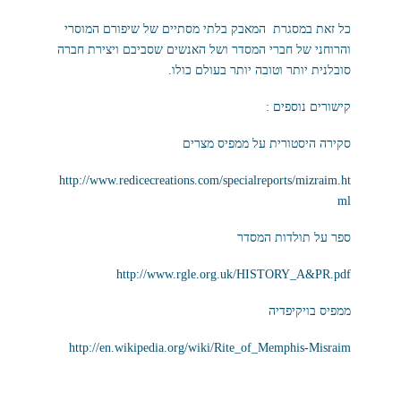
כל זאת במסגרת המאבק בלתי מסתיים של שיפורם המוסרי
והרוחני של חברי המסדר ושל האנשים שסביבם ויצירת חברה
סובלנית יותר וטובה יותר בעולם כולו.
קישורים נוספים :
סקירה היסטורית על ממפיס מצרים
http://www.redicecreations.com/specialreports/mizraim.ht
ml
ספר על תולדות המסדר
http://www.rgle.org.uk/HISTORY_A&PR.pdf
ממפיס בויקיפדיה
http://en.wikipedia.org/wiki/Rite_of_Memphis-Misraim