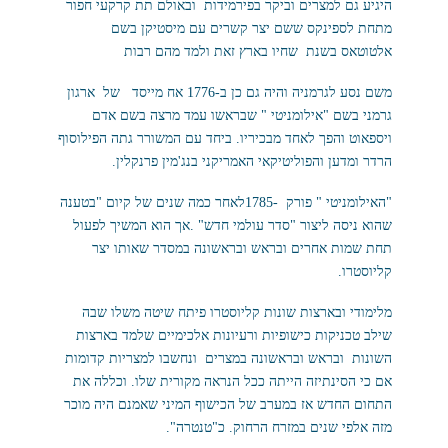
היגיע גם למצרים וביקר בפירמידות ובאולם תת קרקעי חפור
מתחת לספינקס ששם יצר קשרים עם מיסטיקן בשם
אלטוטאס בשנת שחיו בארץ זאת ולמד מהם רבות
משם נסע לגרמניה והיה גם כן ב-1776 אח מייסד של ארגון
גרמני בשם "אילומניטי " שבראשו עמד מרצה בשם אדם
ויספאוט והפך לאחד מבכיריו. ביחד עם המשורר גתה הפילוסוף
הרדר ומדען והפוליטיקאי האמריקני בנג'מין פרנקלין.
"האילומניטי " פורק -1785לאחר כמה שנים של קיום "בטענה
שהוא ניסה ליצור "סדר עולמי חדש" .אך הוא המשיך לפעול
תחת שמות אחרים ובראש ובראשונה במסדר שאותו יצר
קליוסטרו.
מלימודי ובארצות שונות קליוסטרו פיתח שיטה משלו שבה
שילב טכניקות כישופיות ורעיונות אלכימיים שלמד בארצות
השונות ובראש ובראשונה במצרים ונחשבו למצריות קדומות
אם כי הסינתיזה הייתה ככל הנראה מקורית שלו. וכללה את
התחום החדש אז במערב של הכישוף המיני שאמנם היה מוכר
מזה אלפי שנים במזרח הרחוק. כ"טנטרה".