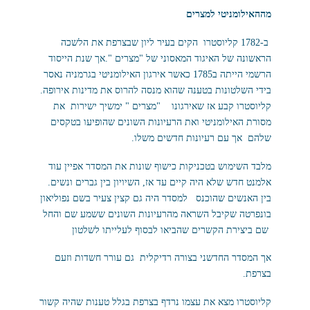
מההאילומניטי למצרים
ב-1782 קליוסטרו הקים בעיר ליון שבצרפת את הלשכה
הראשונה של האיגוד המאסוני של "מצרים ".אך שנת הייסוד
הרשמי הייתה ב1785 כאשר אירגון האילומניטי בגרמניה נאסר
בידי השלטונות בטענה שהוא מנסה להרוס את מדינות אירופה.
קליוסטרו קבע אז שאירגונו "מצרים " ימשיך ישירות את
מסורת האילומניטי ואת הרעיונות השונים שהופיעו בטקסים
שלהם אך עם רעיונות חדשים משלו.
מלבד השימוש בטכניקות כישוף שונות את המסדר אפיין עוד
אלמנט חדש שלא היה קיים עד אז, השיויון בין גברים ונשים.
בין האנשים שהוכנס למסדר היה גם קצין צעיר בשם נפוליאון
בונפרטה שקיבל השראה מהרעיונות השונים ששמע שם והחל
שם ביצירת הקשרים שהביאו לבסוף לעלייתו לשלטון
אך המסדר החדשני בצורה רדיקלית גם עורר חשדות וזעם
בצרפת.
קליוסטרו מצא את עצמו נרדף בצרפת בגלל טענות שהיה קשור