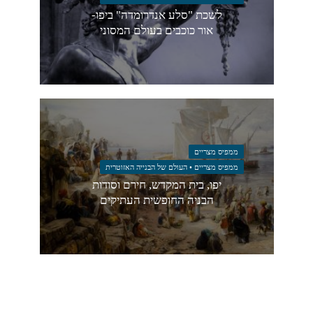
לשכת "סלע אנדרומדה" ביפו-
אור כוכבים בעולם המסוני
ממפיס מצריים
ממפיס מצריים • העולם של הבנייה האזוטרית
יפו, בית המקדש, חירם וסודות
הבניה החופשית העתיקים