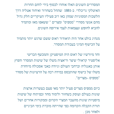
המסדרים השונים האלו אוחדו לבסוף בידי לוחם החרות
האיטלקי גריבלדי. ב-1881 שהחל בשחרור ואיחוד אטליה דרך
הלשכות המסוניות שמהן באו רוב פעיליו העיקריים חלק גדול
מהם אנשי מסדרי "ממפיס" ומצרים " ששאפו מאז ומתמיד
להביא לחופש ועצמאות לעמי אירופה השונים.
מנהיג בולט אחר היה תיאודור ראוס ששם שדגש יותר מתמיד
על הכישוף המיני בעבודת המסדר.
וחד מיורשיו של ראוס היה המיסטיקן והמכשף הבריטי
אליסטיר קראולי שיצר וריאציה משלו של שיטות המסדר והפיץ
אותן באנגליה וברחבי העולם וניודה כאבי אסכולה מיוחדת
משלו של כישוף שהתבסס במידה רבה על הרעיונות של מסדר
"ממפיס –מצרים".
כיום ממפיס מצרים פעיל יותר מאי פעם בעשרות ארצות
שונות בעולם ועוסק בשחזור ולימוד מחד ובפיתוח של שיטות
מיסטיות שונות מהעבר המצרי הקדום וממקורות אחרים ושל
תורת הקבלה הקדומה כפי שהייתה מוכרת בימי הביניים
ולאחר מכן .